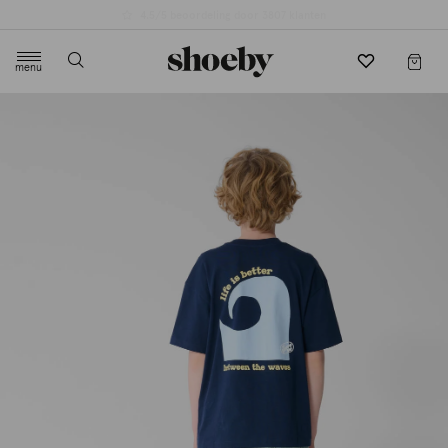
4.5/5 beoordeling door 3807 klanten
menu
label.header.toggle