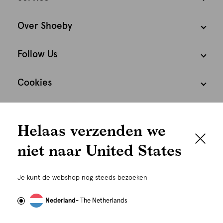
Over Shoeby
Follow Us
Cookies
We houden het
Nederland
Nederlands
Helaas verzenden we
graag persoonlijk
niet naar United States
Om je de beste gebruikservaring te kunnen bieden,
gebruiken wij cookies en daarmee vergelijkbare
Je kunt de webshop nog steeds bezoeken
technieken zoals link-tracking welke gebruikt worden
om advertenties te personaliseren...
Lees meer
Nederland
- The Netherlands