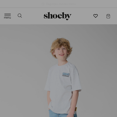
4.5/5 beoordeling door 3807 klanten
menu
label.header.toggle