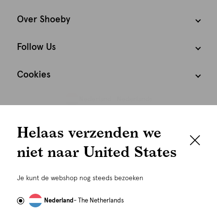
Over Shoeby
Follow Us
Cookies
Nederland
Nederlands
We houden het
Helaas verzenden we
graag persoonlijk
niet naar United States
Om je de beste gebruikservaring te kunnen bieden,
gebruiken wij cookies en daarmee vergelijkbare
Je kunt de webshop nog steeds bezoeken
technieken zoals link-tracking welke gebruikt worden
om advertenties te personaliseren...
Lees meer
Nederland
- The Netherlands