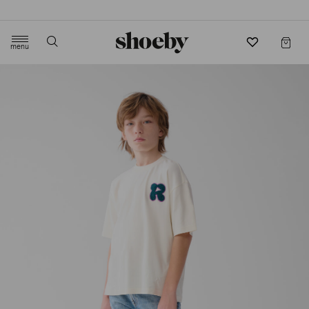
4.5/5 beoordeling door 3807 klanten
menu
label.header.toggle