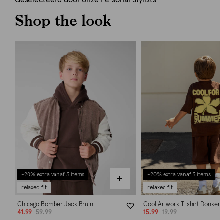
Geselecteerd door onze Personal Stylists
Shop the look
-20% extra vanaf 3 items
-20% extra vanaf 3 items
relaxed fit
relaxed fit
Chicago Bomber Jack Bruin
Cool Artwork T-shirt Donker
41.99
59.99
15.99
19.99