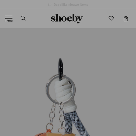
4.5/5 beoordeling door 3807 klanten
menu
label.header.toggle