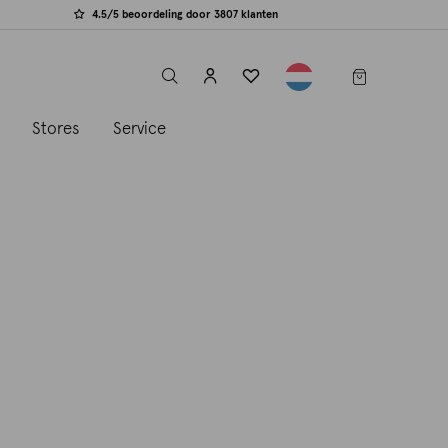
4.5/5 beoordeling door 3807 klanten
label.header.toggle
s
Stores
Service