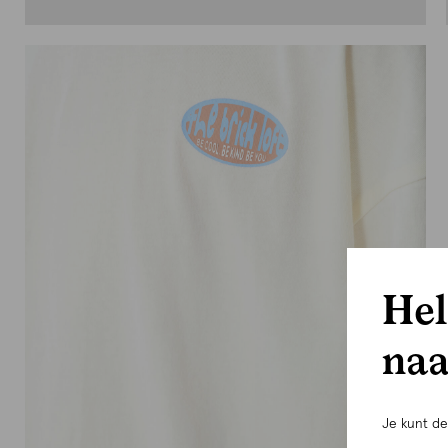
Hel
naa
Je kunt d