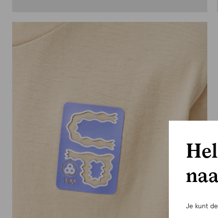
Hel
naa
Je kunt d