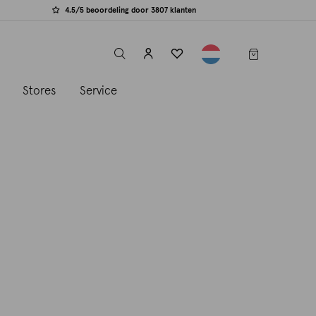
4.5/5 beoordeling door 3807 klanten
label.header.toggle
s
Stores
Service