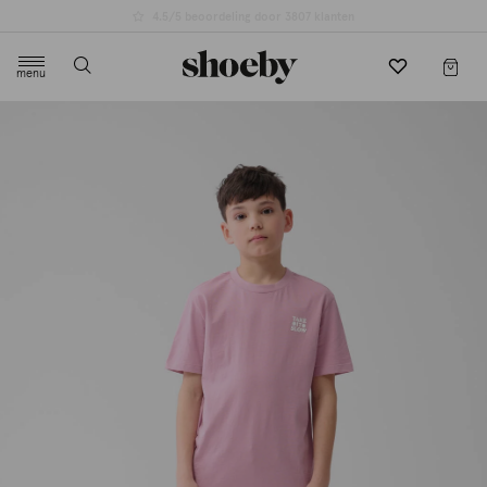
4.5/5 beoordeling door 3807 klanten
menu
label.header.toggle