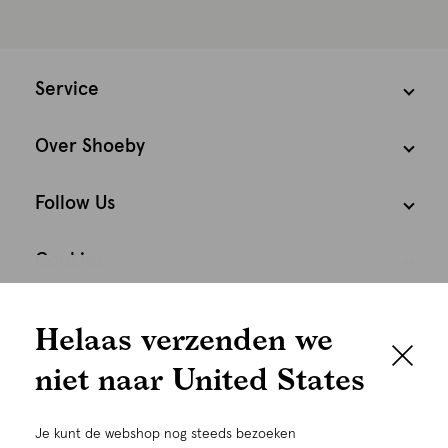
Service
Over Shoeby
Follow Us
Cookies
We houden het
Nederland
Nederlands
Helaas verzenden we
graag persoonlijk
niet naar United States
Om je de beste gebruikservaring te kunnen bieden,
gebruiken wij cookies en daarmee vergelijkbare
Je kunt de webshop nog steeds bezoeken