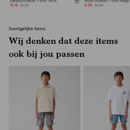
Banana Artwork T-shirt Terra
Boost Artwork T-shirt Beige
11.19
15.99
8.99
14.99
Soortgelijke items
Wij denken dat deze items
ook bij jou passen