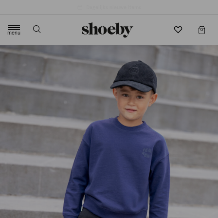
4.5/5 beoordeling door 3807 klanten
menu
label.header.toggle