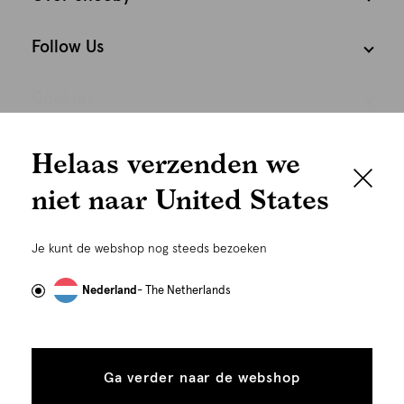
Follow Us
Cookies
We houden het
Nederland
Nederlands
Helaas verzenden we
graag persoonlijk
niet naar United States
Om je de beste gebruikservaring te kunnen bieden,
gebruiken wij cookies en daarmee vergelijkbare
Je kunt de webshop nog steeds bezoeken
technieken zoals link-tracking welke gebruikt worden
om advertenties te personaliseren...
Lees meer
Nederland
- The Netherlands
Alle
Details
©
Alle rechten voorbehouden. Shoeby 2026
cookies
Ga verder naar de webshop
tonen
toestaan
Plaats in winkelmand