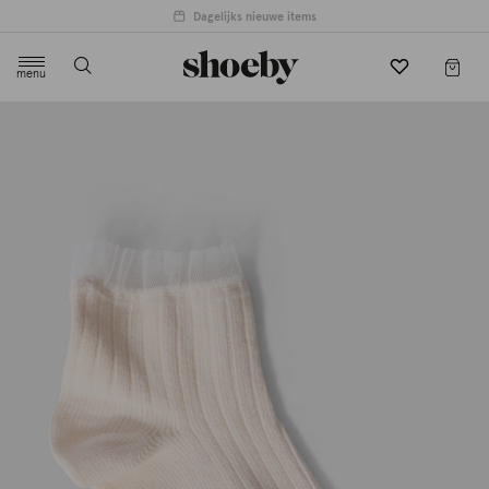
4.5/5 beoordeling door 3807 klanten
menu
label.header.toggle