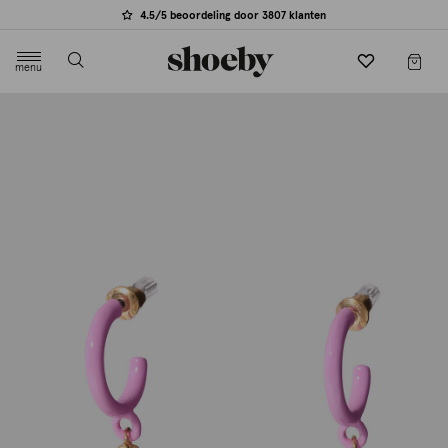
4.5/5 beoordeling door 3807 klanten
menu
label.header.toggle