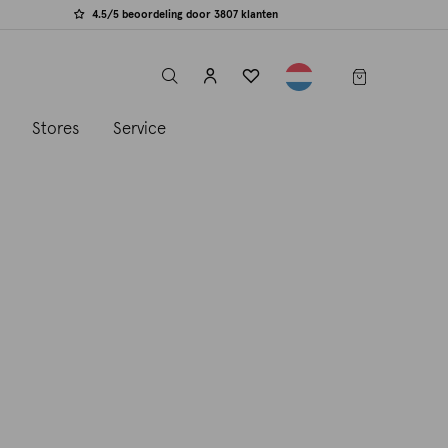
4.5/5 beoordeling door 3807 klanten
label.header.toggle
s
Stores
Service