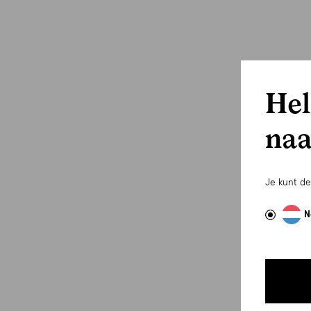
Hel
naa
Je kunt d
N