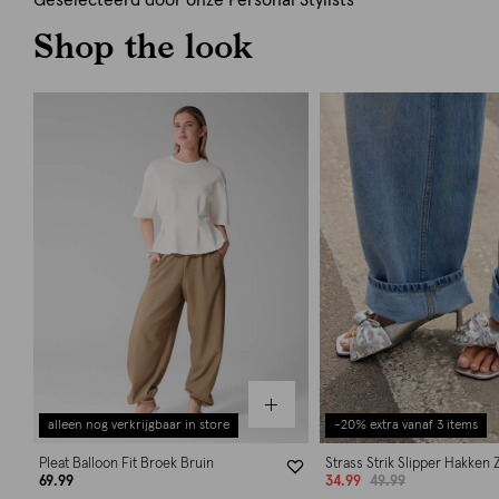
Geselecteerd door onze Personal Stylists
Shop the look
alleen nog verkrijgbaar in store
-20% extra vanaf 3 items
Pleat Balloon Fit Broek Bruin
Strass Strik Slipper Hakken Z
69.99
34.99
49.99