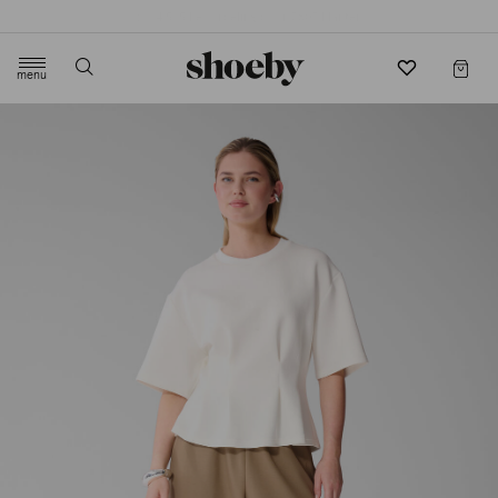
4.5/5 beoordeling door 3807 klanten
menu
label.header.toggle