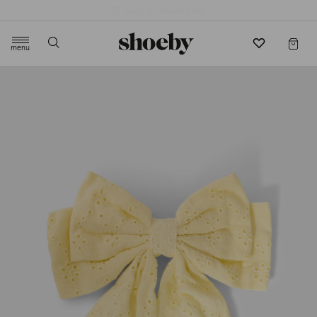
4.5/5 beoordeling door 3807 klanten
menu
label.header.toggle