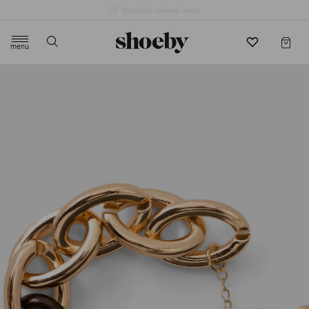
4.5/5 beoordeling door 3807 klanten
menu
label.header.toggle