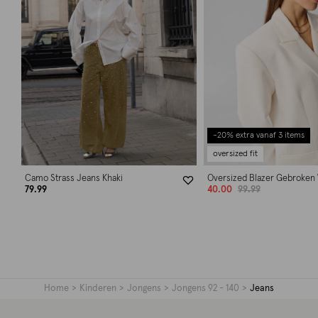
-20% extra vanaf 3 items
oversized fit
Camo Strass Jeans Khaki
Oversized Blazer Gebroken 
79.99
40.00
99.99
Home
Kinderen
Jongens
Jongens 92 - 140
Jeans