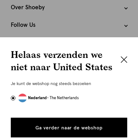
Over Shoeby
Follow Us
We houden het
Cookies
Helaas verzenden we
graag persoonlijk
Nederland
Nederlands
niet naar United States
Om je de beste gebruikservaring te kunnen bieden,
gebruiken wij cookies en daarmee vergelijkbare
Je kunt de webshop nog steeds bezoeken
technieken zoals link-tracking welke gebruikt worden
om advertenties te personaliseren...
Lees meer
Nederland
- The Netherlands
Alle
Details
cookies
Ga verder naar de webshop
tonen
toestaan
©
Alle rechten voorbehouden. Shoeby 2026