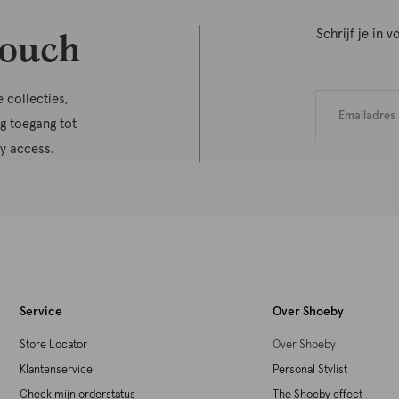
touch
Schrijf je in
 collecties,
jg toegang tot
ly access.
Service
Over Shoeby
Store Locator
Over Shoeby
Klantenservice
Personal Stylist
Check mijn orderstatus
The Shoeby effect