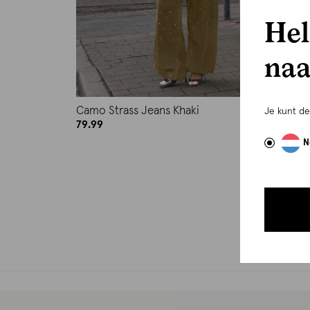
Hel
naa
Camo Strass Jeans Khaki
Je kunt d
79.99
N