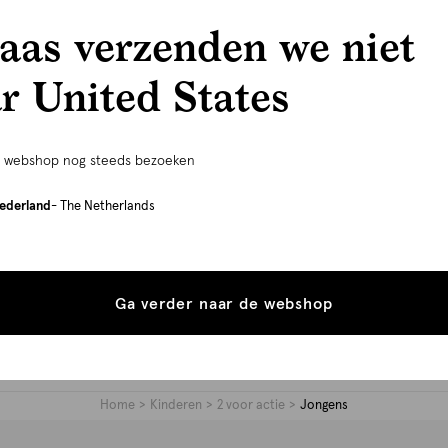
aas verzenden we niet
r United States
-20% extra vanaf 3 items
oversized fit
oversized fi
Oversized Blazer Gebroken Wit
Oversized
e webshop nog steeds bezoeken
40.00
99.99
Lichtgrijs
29.99
ederland
- The Netherlands
Ga verder naar de webshop
Home
Kinderen
2 voor actie
Jongens