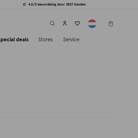
4.5/5 beoordeling door 3807 klanten
label.header.toggle
Special deals
Stores
Service