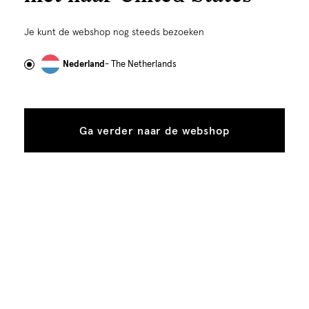
Ruim 220 winkels
Gratis verzending naar jouw favoriete Shoeby-store
Je kunt de webshop nog steeds bezoeken
Gratis retourneren in onze winkels
Shoeby Style Club
Nederland
- The Netherlands
Ga verder naar de webshop
Let’s stay in touch
Ontdek als allereerste onze nieuwste collecties, fashion
trends, (kortings)acties én krijg toegang tot speciale events en
exclusieve early access.
VERZENDEN