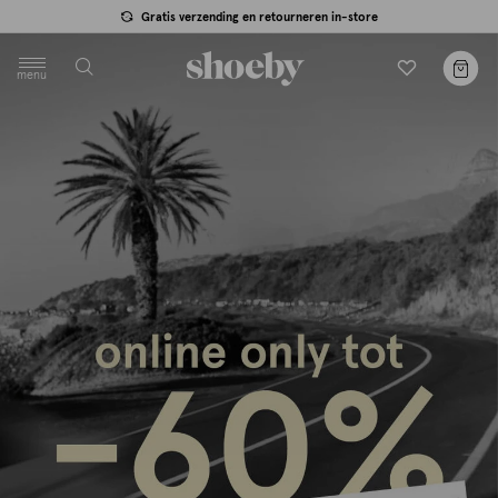
null
Dagelijks nieuwe items
menu
label.header.toggle