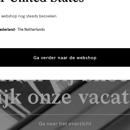
e webshop nog steeds bezoeken
ederland
- The Netherlands
Ga verder naar de webshop
rken bij Shoe
jk onze vaca
Ga naar het overzicht