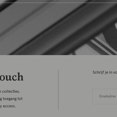
touch
Schrijf je in
 collecties,
jg toegang tot
ly access.