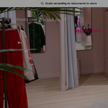
Gratis verzending en retourneren in-store
Shoeby store:
Vind jouw store
SALE tot -60%