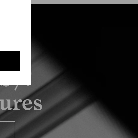
by?
tures