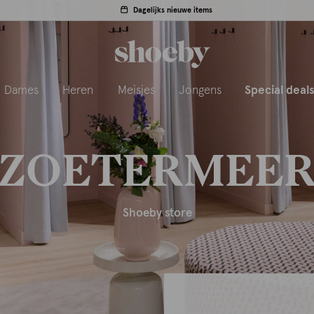
Dagelijks nieuwe items
Dames
Heren
Meisjes
Jongens
Special deal
ZOETERMEE
Shoeby store