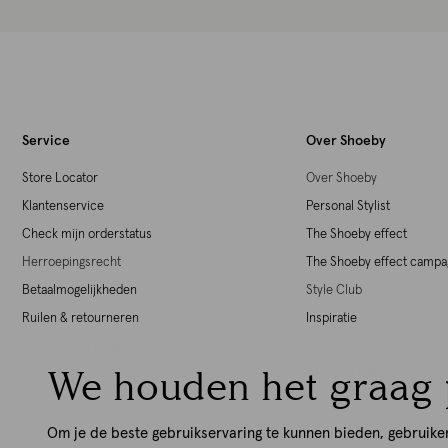
Service
Over Shoeby
Store Locator
Over Shoeby
Klantenservice
Personal Stylist
Check mijn orderstatus
The Shoeby effect
Herroepingsrecht
The Shoeby effect camp
Betaalmogelijkheden
Style Club
Ruilen & retourneren
Inspiratie
Producten & garantie
Maatschappelijk Verant
We houden het graag 
Shoeby giftcards
Werken bij Shoeby
Download de iOS App
Download de Android Ap
Om je de beste gebruikservaring te kunnen bieden, gebruike