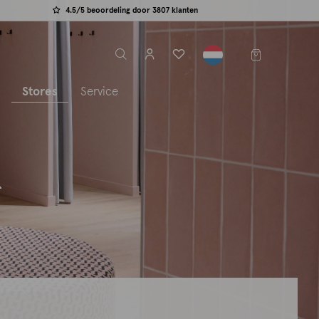
4.5/5 beoordeling door 3807 klanten
label.header.toggle
s
Stores
Service
R