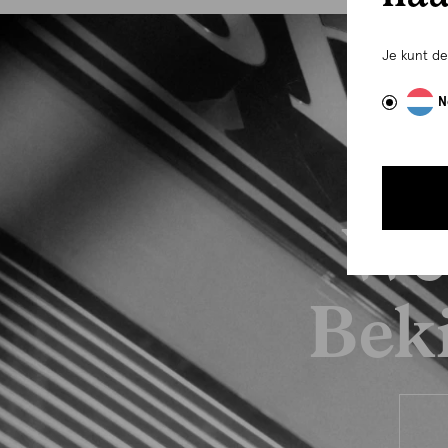
Je kunt d
N
We
Beki