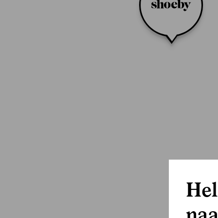
Hel
naa