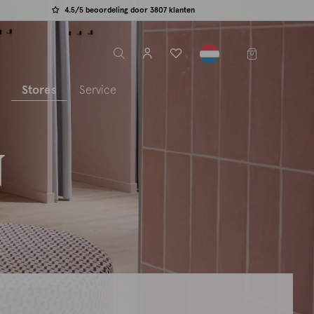
4.5/5 beoordeling door 3807 klanten
label.header.toggle
s
Stores
Service
N