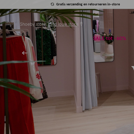
Gratis verzending en retourneren in-store
Shoeby store:
Vind jouw store
SALE tot -60%