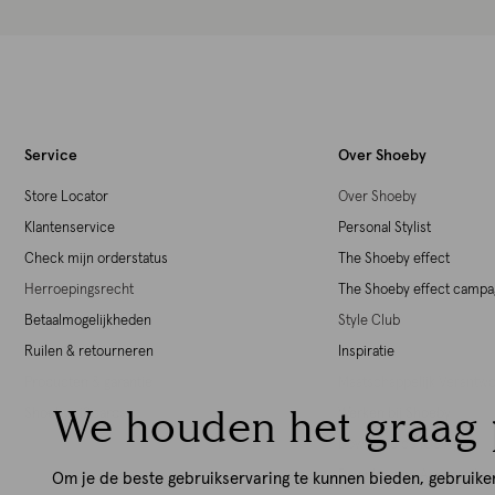
Service
Over Shoeby
Store Locator
Over Shoeby
Klantenservice
Personal Stylist
Check mijn orderstatus
The Shoeby effect
Herroepingsrecht
The Shoeby effect camp
Betaalmogelijkheden
Style Club
Ruilen & retourneren
Inspiratie
Producten & garantie
Maatschappelijk Verant
We houden het graag 
Shoeby giftcards
Werken bij Shoeby
Download de iOS App
Download de Android Ap
Om je de beste gebruikservaring te kunnen bieden, gebruike