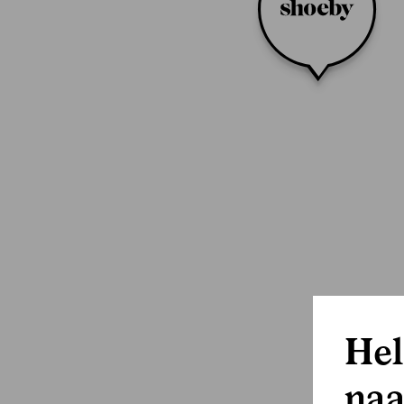
Hel
naa