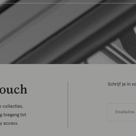
touch
Schrijf je in
 collecties,
jg toegang tot
ly access.