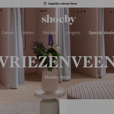
Dagelijks nieuwe items
Dames
Heren
Meisjes
Jongens
Special deal
VRIEZENVEE
Shoeby store