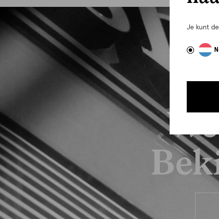
Je kunt d
N
We
Beki