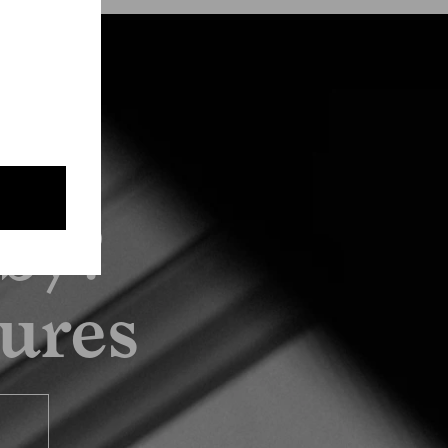
by?
tures