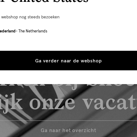
e webshop nog steeds bezoeken
ederland
- The Netherlands
Ga verder naar de webshop
rken bij Shoe
jk onze vaca
Ga naar het overzicht