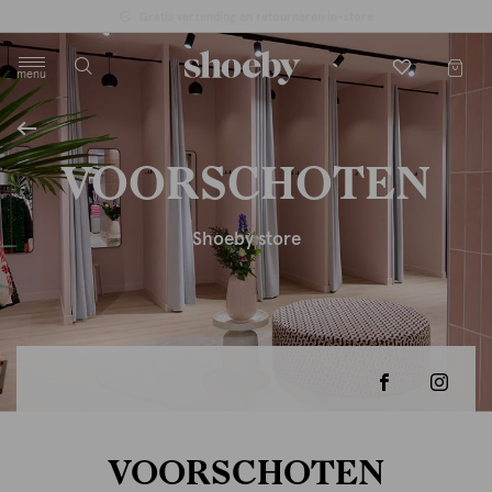
Gratis verzending en retourneren in-store
menu
label.header.toggle
VOORSCHOTEN
Shoeby store
VOORSCHOTEN