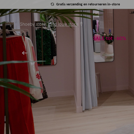
Gratis verzending en retourneren in-store
Shoeby store:
Vind jouw store
SALE tot -60%