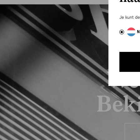
Je kunt d
N
We
Beki