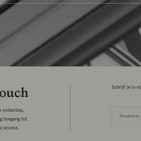
touch
Schrijf je in
 collecties,
jg toegang tot
ly access.