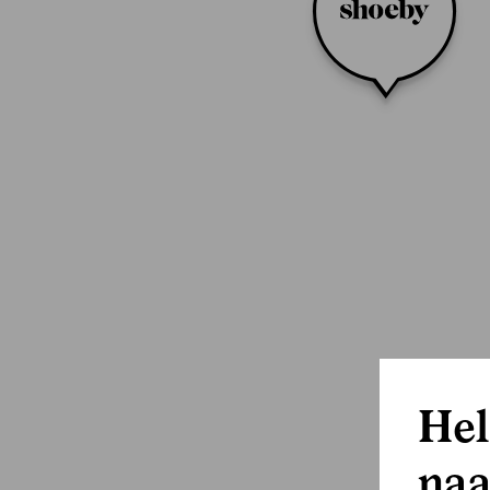
Hel
naa