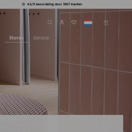
4.5/5 beoordeling door 3807 klanten
label.header.toggle
s
Stores
Service