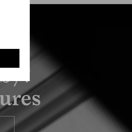
by?
tures