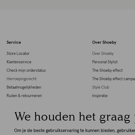
Service
Over Shoeby
Store Locator
Over Shoeby
Klantenservice
Personal Stylist
Check mijn orderstatus
The Shoeby effect
Herroepingsrecht
The Shoeby effect camp
Betaalmogelijkheden
Style Club
Ruilen & retourneren
Inspiratie
Producten & garantie
Maatschappelijk Verant
We houden het graag 
Shoeby giftcards
Werken bij Shoeby
Download de iOS App
Download de Android Ap
Om je de beste gebruikservaring te kunnen bieden, gebruike