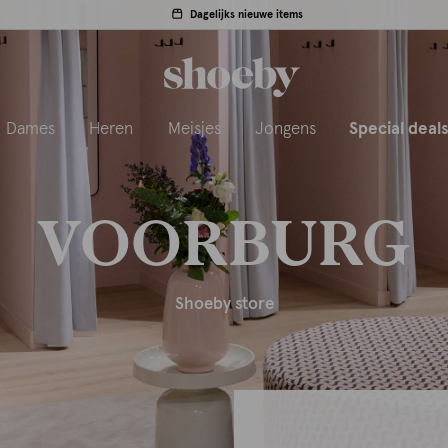
Dagelijks nieuwe items
Dames
Heren
Meisjes
Jongens
Special deal
VOORBURG
Shoeby store