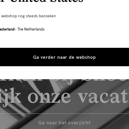
e webshop nog steeds bezoeken
ederland
- The Netherlands
Ga verder naar de webshop
rken bij Shoe
jk onze vaca
Ga naar het overzicht