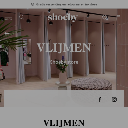
Gratis verzending en retourneren in-store
menu
label.header.toggle
VLIJMEN
Shoeby store
VLIJMEN