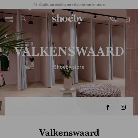
Gratis verzending en retourneren in-store
menu
label.header.toggle
VALKENSWAARD
Shoeby store
Valkenswaard