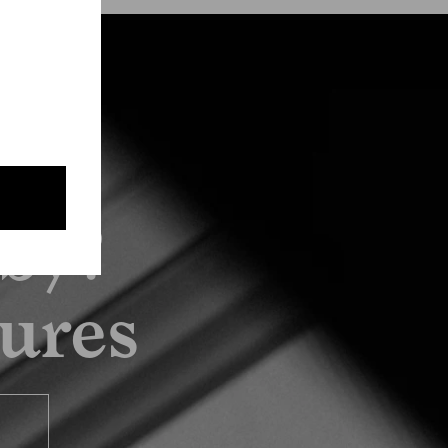
by?
tures