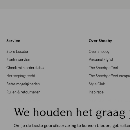
Service
Over Shoeby
Store Locator
Over Shoeby
Klantenservice
Personal Stylist
Check mijn orderstatus
The Shoeby effect
Herroepingsrecht
The Shoeby effect camp
Betaalmogelijkheden
Style Club
Ruilen & retourneren
Inspiratie
Producten & garantie
Maatschappelijk Verant
We houden het graag 
Shoeby giftcards
Werken bij Shoeby
Download de iOS App
Download de Android Ap
Om je de beste gebruikservaring te kunnen bieden, gebruike