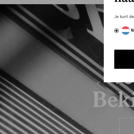
Je kunt d
N
We
Beki