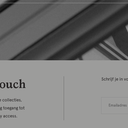
touch
Schrijf je in
 collecties,
jg toegang tot
ly access.