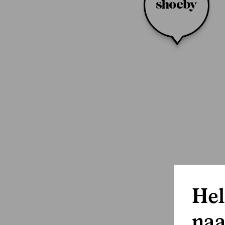
Hel
naa