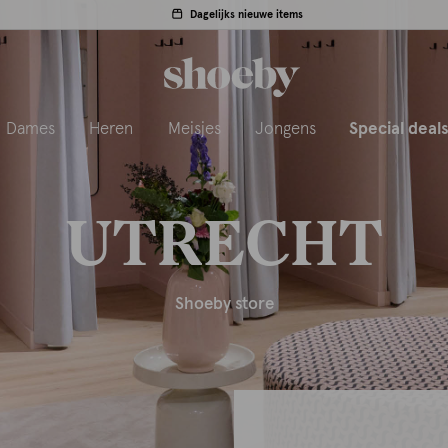
Dagelijks nieuwe items
Dames
Heren
Meisjes
Jongens
Special deal
UTRECHT
Shoeby store