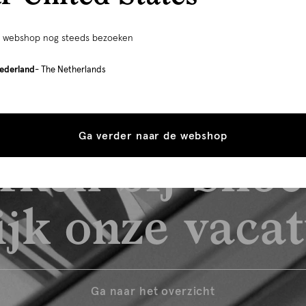
e webshop nog steeds bezoeken
ederland
- The Netherlands
Ga verder naar de webshop
rken bij Shoe
jk onze vaca
Ga naar het overzicht