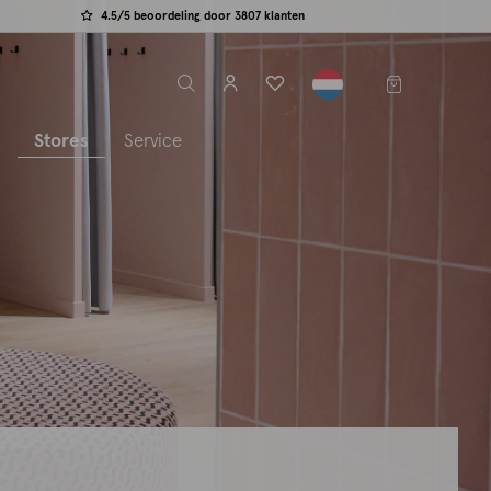
4.5/5 beoordeling door 3807 klanten
label.header.toggle
s
Stores
Service