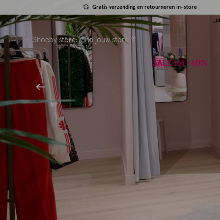
Gratis verzending en retourneren in-store
Shoeby store:
Vind jouw store
SALE tot -60%