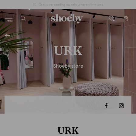
Gratis verzending en retourneren in-store
menu
label.header.toggle
URK
Shoeby store
URK