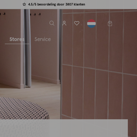
4.5/5 beoordeling door 3807 klanten
label.header.toggle
s
Stores
Service