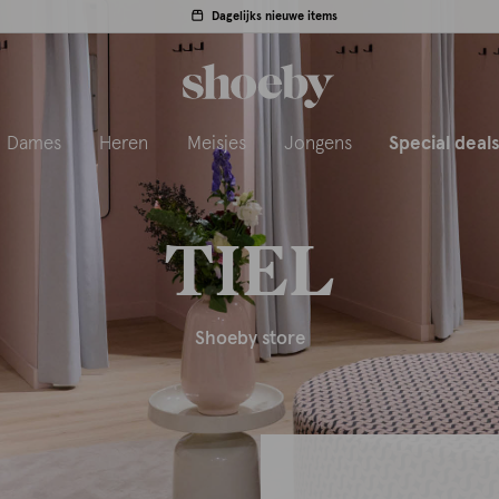
Dagelijks nieuwe items
Dames
Heren
Meisjes
Jongens
Special deal
TIEL
Shoeby store