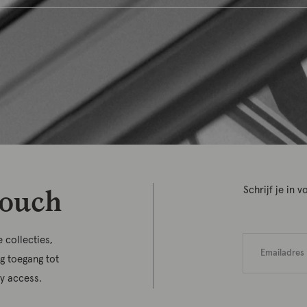
touch
Schrijf je in
 collecties,
jg toegang tot
ly access.