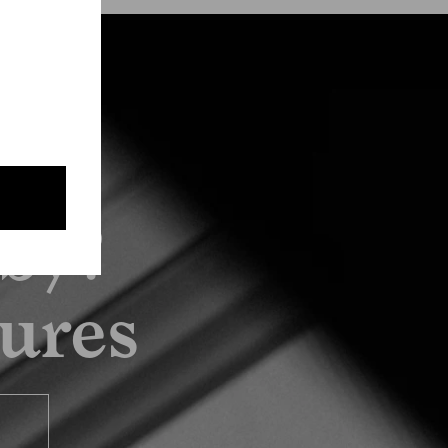
by?
tures