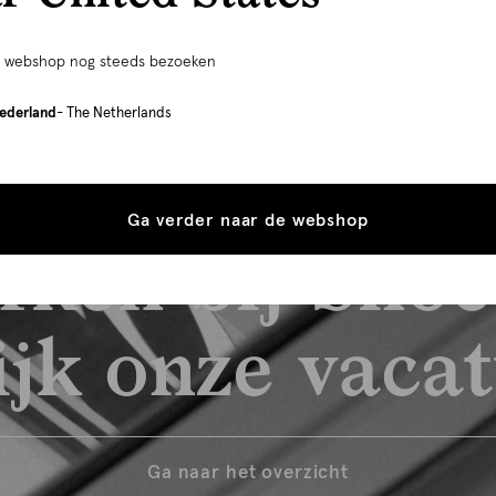
e webshop nog steeds bezoeken
ederland
- The Netherlands
Ga verder naar de webshop
rken bij Shoe
jk onze vaca
Ga naar het overzicht