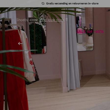
Gratis verzending en retourneren in-store
Shoeby store:
Vind jouw store
SALE tot -60%