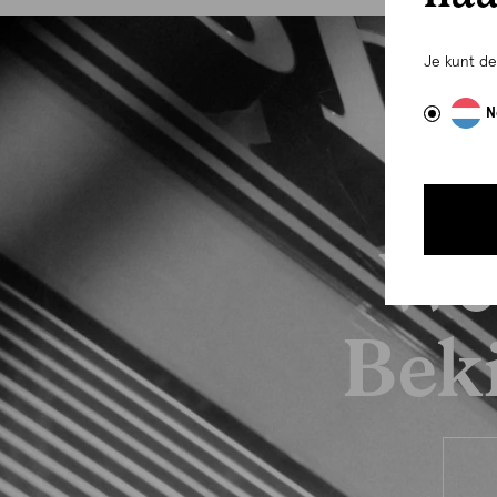
Je kunt d
N
We
Beki