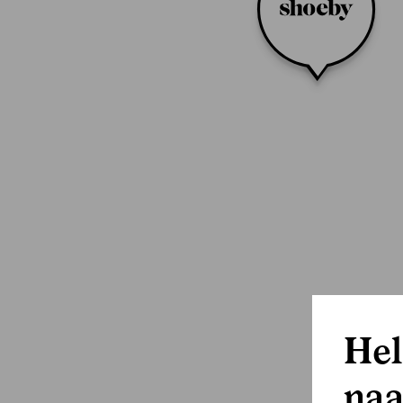
Hel
naa