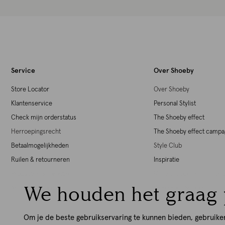
Service
Over Shoeby
Store Locator
Over Shoeby
Klantenservice
Personal Stylist
Check mijn orderstatus
The Shoeby effect
Herroepingsrecht
The Shoeby effect camp
Betaalmogelijkheden
Style Club
Ruilen & retourneren
Inspiratie
Producten & garantie
Maatschappelijk Verant
We houden het graag 
Shoeby giftcards
Werken bij Shoeby
Download de iOS App
Download de Android Ap
Om je de beste gebruikservaring te kunnen bieden, gebruike