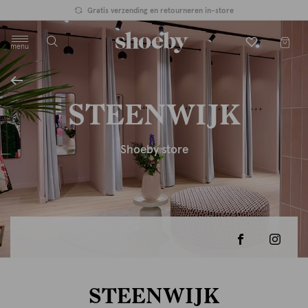
Gratis verzending en retourneren in-store
menu
label.header.toggle
STEENWIJK
Shoeby store
STEENWIJK