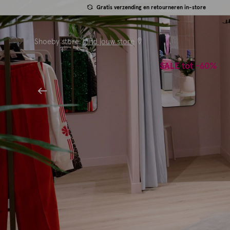
Gratis verzending en retourneren in-store
Shoeby store:
Vind jouw store
SALE tot -60%