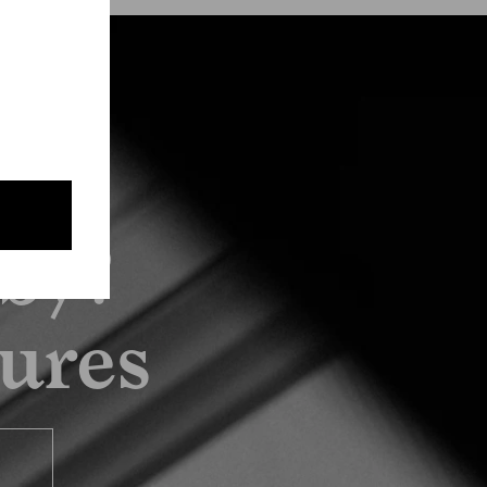
by?
tures