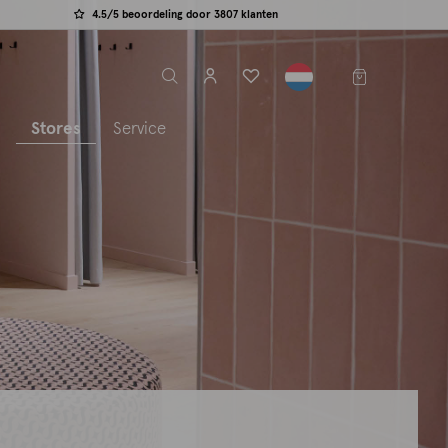
4.5/5 beoordeling door 3807 klanten
label.header.toggle
s
Stores
Service