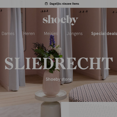
Dagelijks nieuwe items
Dames
Heren
Meisjes
Jongens
Special deal
SLIEDRECHT
Shoeby store