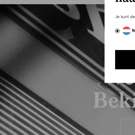
Je kunt d
N
We
Beki