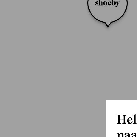
Hel
naa