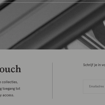
touch
Schrijf je in
 collecties,
jg toegang tot
ly access.