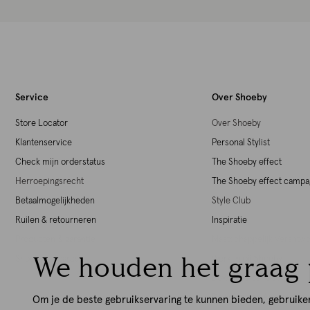
Service
Over Shoeby
Store Locator
Over Shoeby
Klantenservice
Personal Stylist
Check mijn orderstatus
The Shoeby effect
Herroepingsrecht
The Shoeby effect camp
Betaalmogelijkheden
Style Club
Ruilen & retourneren
Inspiratie
Producten & garantie
Maatschappelijk Verant
We houden het graag 
Shoeby giftcards
Werken bij Shoeby
Download de iOS App
Download de Android Ap
Om je de beste gebruikservaring te kunnen bieden, gebruike