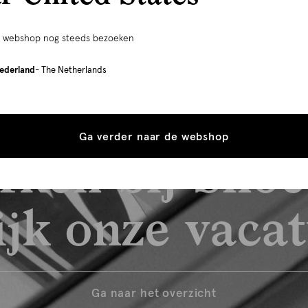
e webshop nog steeds bezoeken
ederland
- The Netherlands
Ga verder naar de webshop
rken bij Shoe
jk onze vaca
Ga naar het overzicht