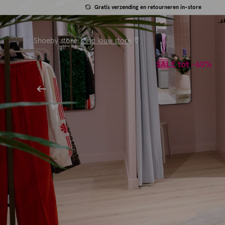
Gratis verzending en retourneren in-store
Shoeby store:
Vind jouw store
SALE tot -60%