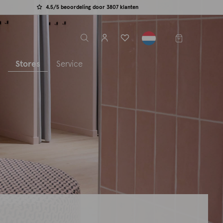
4.5/5 beoordeling door 3807 klanten
label.header.toggle
s
Stores
Service