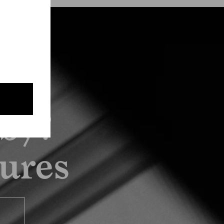
by?
tures