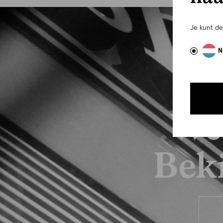
Je kunt d
N
We
Beki