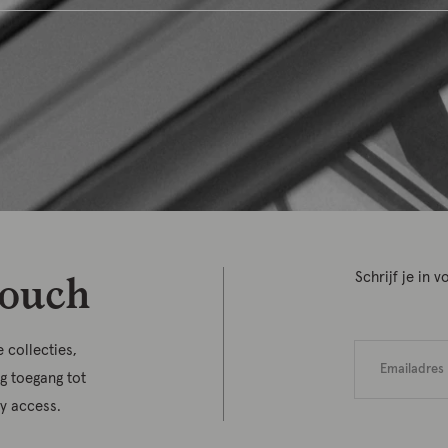
touch
Schrijf je in
 collecties,
jg toegang tot
ly access.