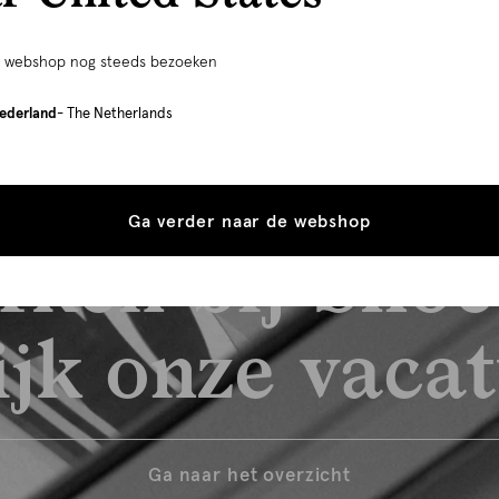
e webshop nog steeds bezoeken
ederland
- The Netherlands
Ga verder naar de webshop
rken bij Shoe
jk onze vaca
Ga naar het overzicht