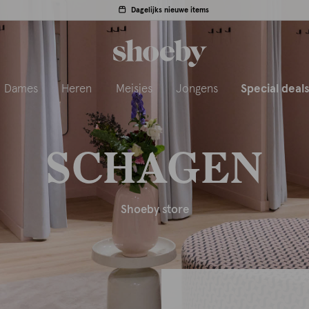
Dagelijks nieuwe items
Dames
Heren
Meisjes
Jongens
Special deal
SCHAGEN
Shoeby store