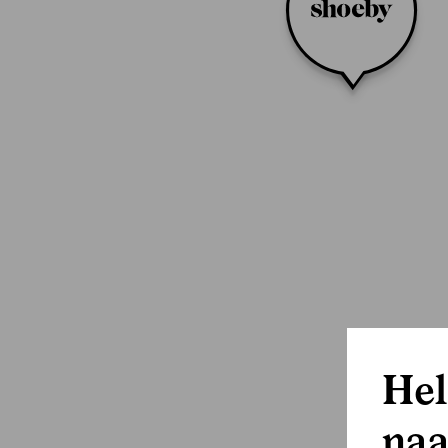
Hel
naa