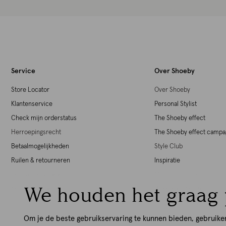
Service
Over Shoeby
Store Locator
Over Shoeby
Klantenservice
Personal Stylist
Check mijn orderstatus
The Shoeby effect
Herroepingsrecht
The Shoeby effect camp
Betaalmogelijkheden
Style Club
Ruilen & retourneren
Inspiratie
Producten & garantie
Maatschappelijk Verant
We houden het graag 
Shoeby giftcards
Werken bij Shoeby
Download de iOS App
Download de Android Ap
Om je de beste gebruikservaring te kunnen bieden, gebruike