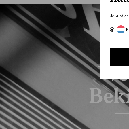
Je kunt d
N
We
Beki