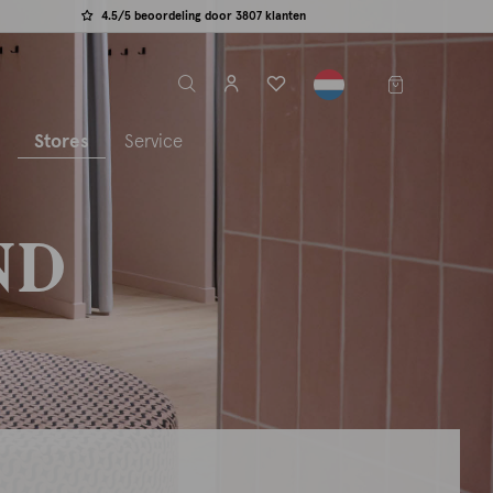
4.5/5 beoordeling door 3807 klanten
label.header.toggle
s
Stores
Service
ND