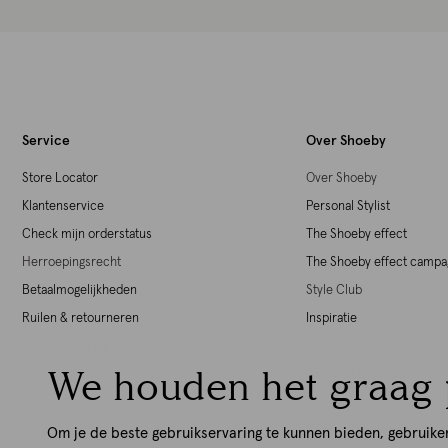
Service
Over Shoeby
Store Locator
Over Shoeby
Klantenservice
Personal Stylist
Check mijn orderstatus
The Shoeby effect
Herroepingsrecht
The Shoeby effect camp
Betaalmogelijkheden
Style Club
Ruilen & retourneren
Inspiratie
Producten & garantie
Maatschappelijk Verant
We houden het graag 
Shoeby giftcards
Werken bij Shoeby
Download de iOS App
Download de Android Ap
Om je de beste gebruikservaring te kunnen bieden, gebruike