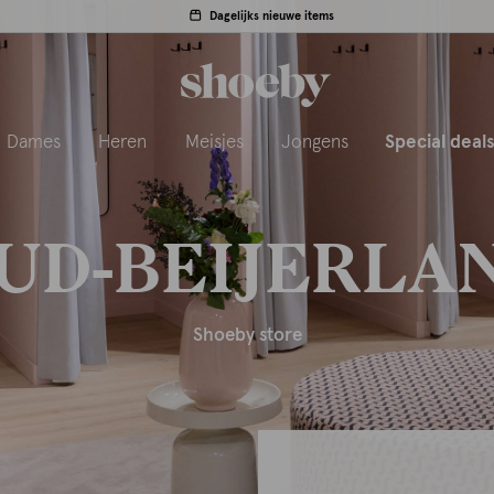
Dagelijks nieuwe items
Dames
Heren
Meisjes
Jongens
Special deal
UD-BEIJERLA
Shoeby store