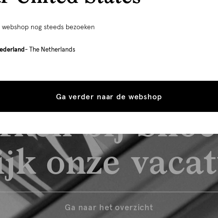
e webshop nog steeds bezoeken
ederland
- The Netherlands
Ga verder naar de webshop
rken bij Shoe
jk onze vaca
Ga naar het overzicht