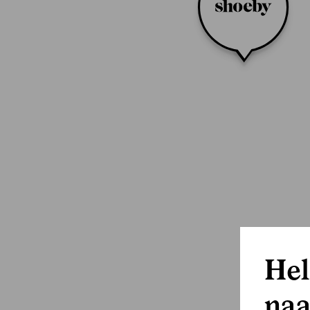
Hel
naa