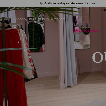
Gratis verzending en retourneren in-store
Shoeby store:
Vind jouw store
SALE tot -60%
O