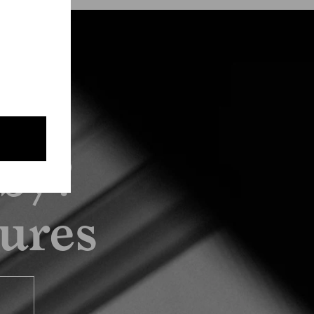
by?
tures