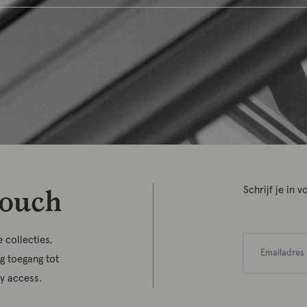
touch
Schrijf je in
 collecties,
jg toegang tot
ly access.