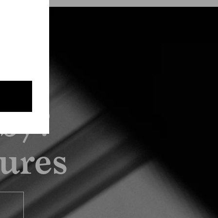
by?
tures