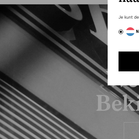
Je kunt d
N
We
Beki