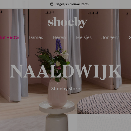
Dagelijks nieuwe items
tot -60%
Dames
Heren
Meisjes
Jongens
NAALDWIJK
Shoeby store