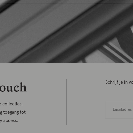
touch
Schrijf je in
 collecties,
jg toegang tot
ly access.