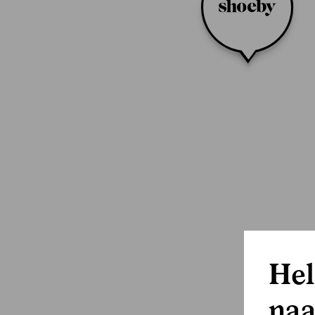
Hel
naa