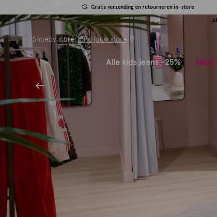
Gratis verzending en retourneren in-store
Shoeby store:
Vind jouw store
Alle kids jeans -25%
SALE 