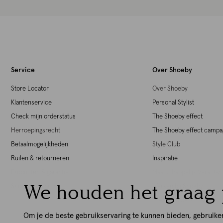
Service
Over Shoeby
Store Locator
Over Shoeby
Klantenservice
Personal Stylist
Check mijn orderstatus
The Shoeby effect
Herroepingsrecht
The Shoeby effect camp
Betaalmogelijkheden
Style Club
Ruilen & retourneren
Inspiratie
Producten & garantie
Maatschappelijk Verant
We houden het graag 
Shoeby giftcards
Werken bij Shoeby
Download de iOS App
Download de Android Ap
Om je de beste gebruikservaring te kunnen bieden, gebruike