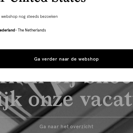
e webshop nog steeds bezoeken
ederland
- The Netherlands
Ga verder naar de webshop
rken bij Shoe
jk onze vaca
Ga naar het overzicht