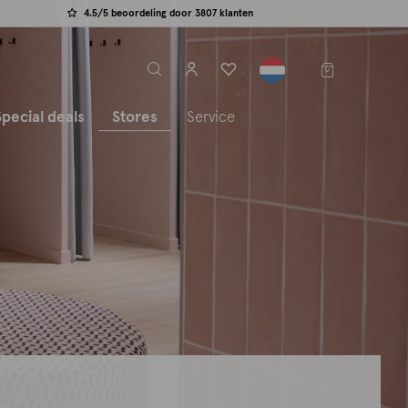
4.5/5 beoordeling door 3807 klanten
label.header.toggle
Special deals
Stores
Service