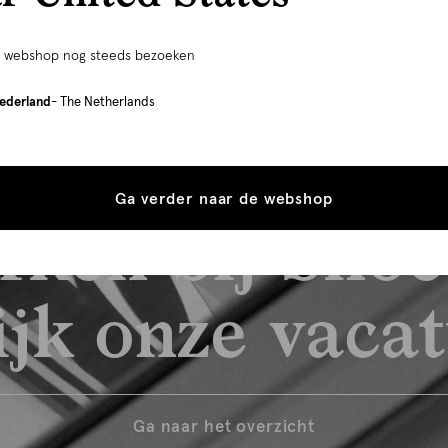
e webshop nog steeds bezoeken
ederland
- The Netherlands
Ga verder naar de webshop
rken bij Shoe
jk onze vaca
Ga naar het overzicht