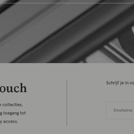
touch
Schrijf je in
 collecties,
jg toegang tot
ly access.