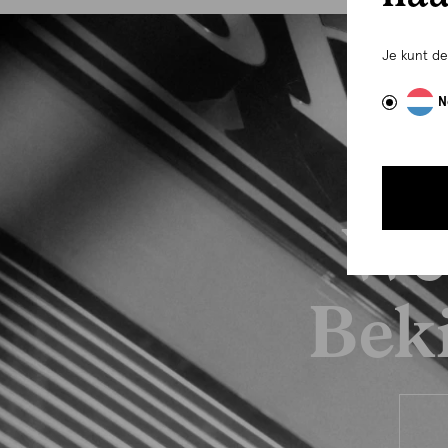
Je kunt d
N
We
Beki