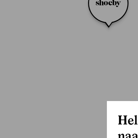
Hel
naa