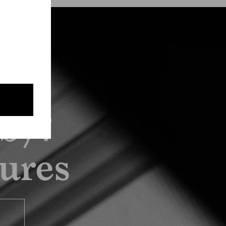
by?
tures