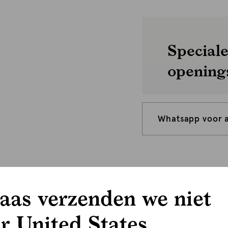
Speciale
opening
Whatsapp voor 
aas verzenden we niet
r United States