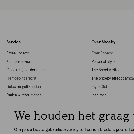
Service
Over Shoeby
Store Locator
Over Shoeby
Klantenservice
Personal Stylist
Check mijn orderstatus
The Shoeby effect
Herroepingsrecht
The Shoeby effect camp
Betaalmogelijkheden
Style Club
Ruilen & retourneren
Inspiratie
Producten & garantie
Maatschappelijk Verant
We houden het graag 
Shoeby giftcards
Werken bij Shoeby
Download de iOS App
Download de Android Ap
Om je de beste gebruikservaring te kunnen bieden, gebruike