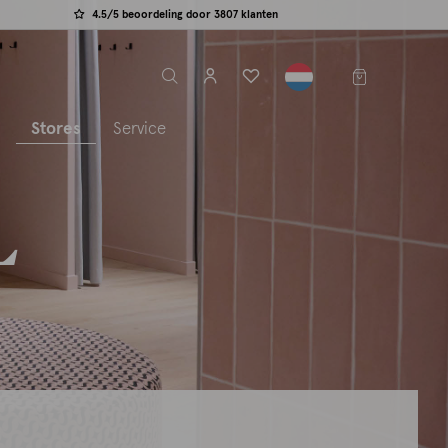
4.5/5 beoordeling door 3807 klanten
label.header.toggle
s
Stores
Service
L