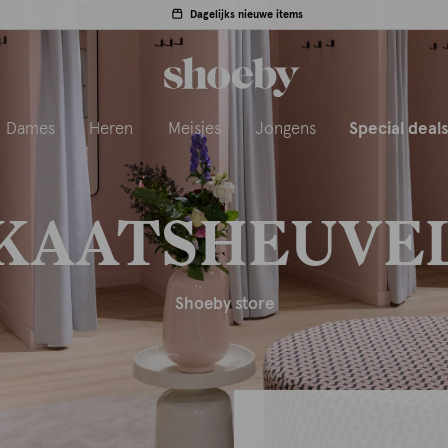
Dagelijks nieuwe items
Dames
Heren
Meisjes
Jongens
Special deal
KAATSHEUVE
Shoeby store