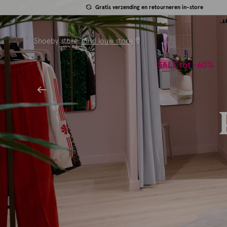
Gratis verzending en retourneren in-store
Shoeby store:
Vind jouw store
SALE tot -60%