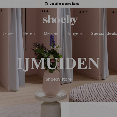
Dagelijks nieuwe items
Dames
Heren
Meisjes
Jongens
Special deal
IJMUIDEN
Shoeby store