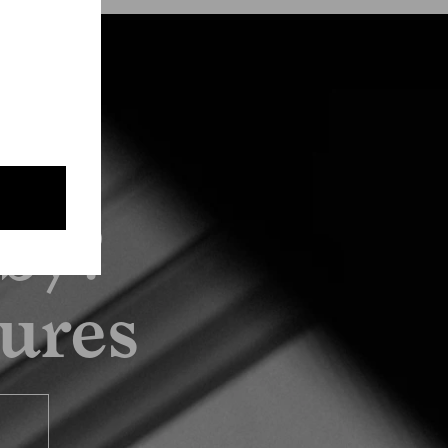
by?
tures