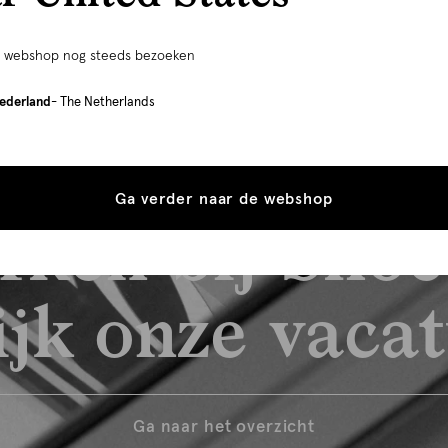
e webshop nog steeds bezoeken
ederland
- The Netherlands
Ga verder naar de webshop
rken bij Shoe
jk onze vaca
Ga naar het overzicht