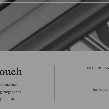
touch
Schrijf je in
 collecties,
jg toegang tot
ly access.