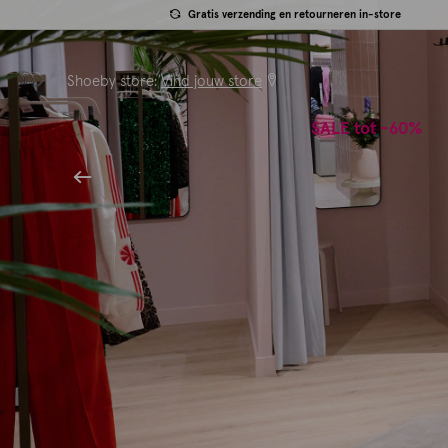
Gratis verzending en retourneren in-store
Shoeby store:
Vind jouw store
SALE tot -60%