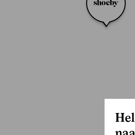
Hel
naa