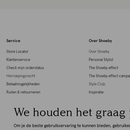
Service
Over Shoeby
Store Locator
Over Shoeby
Klantenservice
Personal Stylist
Check mijn orderstatus
The Shoeby effect
Herroepingsrecht
The Shoeby effect camp
Betaalmogelijkheden
Style Club
Ruilen & retourneren
Inspiratie
Producten & garantie
Maatschappelijk Verant
We houden het graag 
Shoeby giftcards
Werken bij Shoeby
Download de iOS App
Download de Android Ap
Om je de beste gebruikservaring te kunnen bieden, gebruike