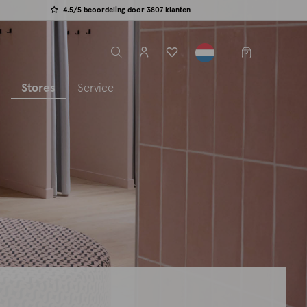
4.5/5 beoordeling door 3807 klanten
label.header.toggle
s
Stores
Service