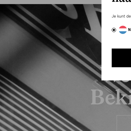
Je kunt d
N
We
Beki