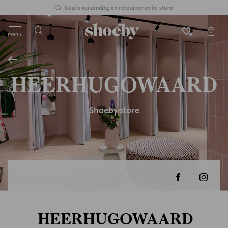
Gratis verzending en retourneren in-store
menu
label.header.toggle
HEERHUGOWAARD
Shoeby store
HEERHUGOWAARD