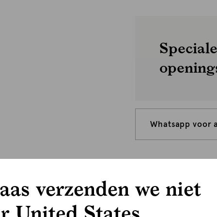
Speciale
opening
Whatsapp voor 
aas verzenden we niet
r United States