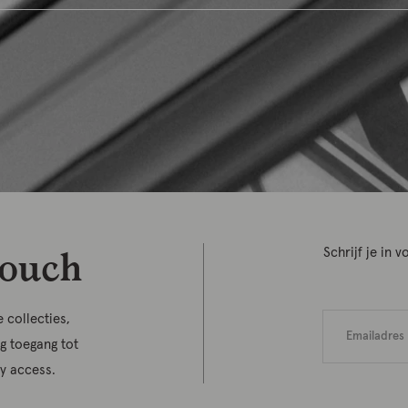
touch
Schrijf je in
 collecties,
jg toegang tot
ly access.