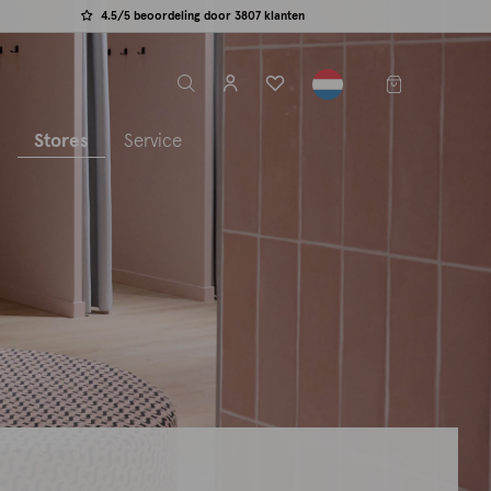
4.5/5 beoordeling door 3807 klanten
label.header.toggle
s
Stores
Service