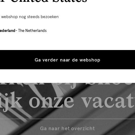
e webshop nog steeds bezoeken
ederland
- The Netherlands
Ga verder naar de webshop
rken bij Shoe
jk onze vaca
Ga naar het overzicht