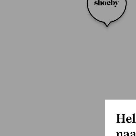
Hel
naa