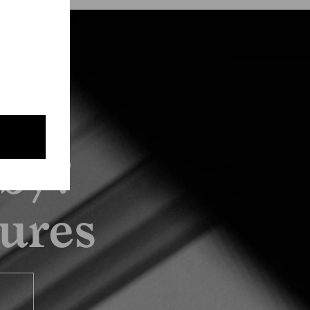
by?
tures