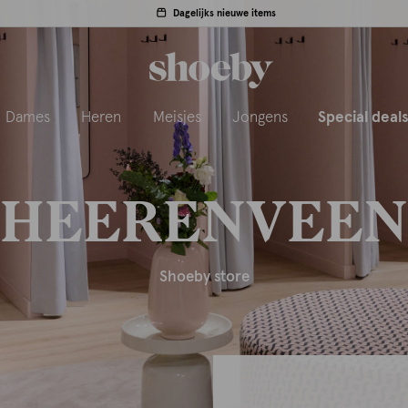
Dagelijks nieuwe items
Dames
Heren
Meisjes
Jongens
Special deal
HEERENVEEN
Shoeby store