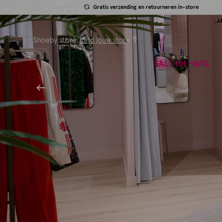
Gratis verzending en retourneren in-store
Shoeby store:
Vind jouw store
SALE tot -60%