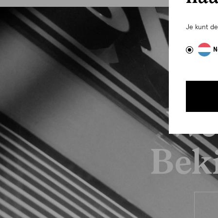
Je kunt d
N
We
Beki