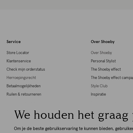
Service
Over Shoeby
Store Locator
Over Shoeby
Klantenservice
Personal Stylist
Check mijn orderstatus
The Shoeby effect
Herroepingsrecht
The Shoeby effect camp
Betaalmogelijkheden
Style Club
Ruilen & retourneren
Inspiratie
Producten & garantie
Maatschappelijk Verant
We houden het graag 
Shoeby giftcards
Werken bij Shoeby
Download de iOS App
Download de Android Ap
Om je de beste gebruikservaring te kunnen bieden, gebruike