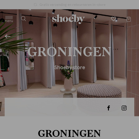
Gratis verzending en retourneren in-store
menu
label.header.toggle
GRONINGEN
Shoeby store
GRONINGEN