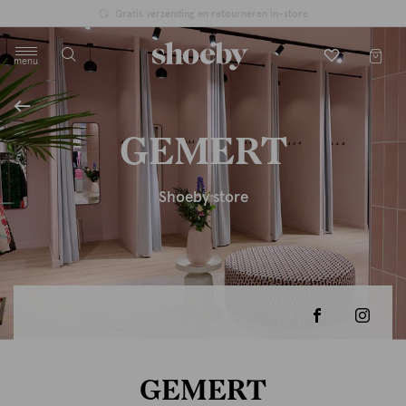
Gratis verzending en retourneren in-store
menu
label.header.toggle
GEMERT
Shoeby store
GEMERT