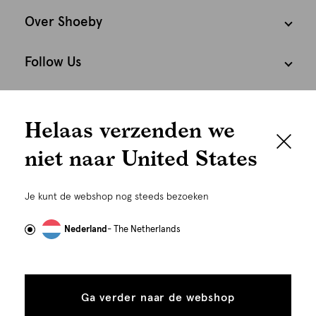
Over Shoeby
Follow Us
We houden het
Cookies
Helaas verzenden we
graag persoonlijk
Nederland
Nederlands
niet naar United States
Om je de beste gebruikservaring te kunnen bieden,
gebruiken wij cookies en daarmee vergelijkbare
Je kunt de webshop nog steeds bezoeken
technieken zoals link-tracking welke gebruikt worden
om advertenties te personaliseren...
Lees meer
Nederland
- The Netherlands
Alle
Details
cookies
Ga verder naar de webshop
tonen
toestaan
©
Alle rechten voorbehouden. Shoeby 2026