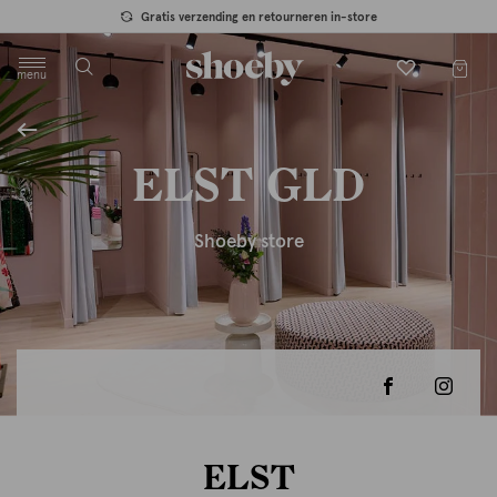
Gratis verzending en retourneren in-store
menu
label.header.toggle
ELST GLD
Shoeby store
ELST