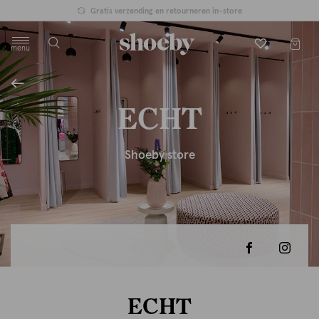
Gratis verzending en retourneren in-store
menu
label.header.toggle
ECHT
Shoeby store
ECHT