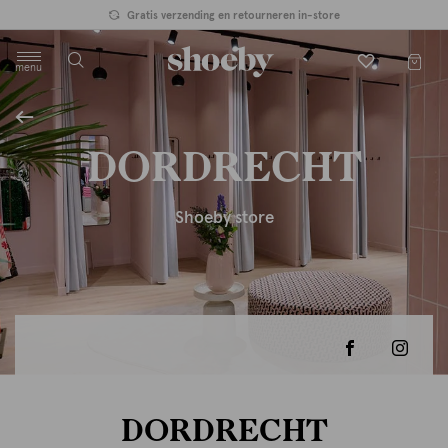
Gratis verzending en retourneren in-store
menu
label.header.toggle
DORDRECHT
Shoeby store
DORDRECHT