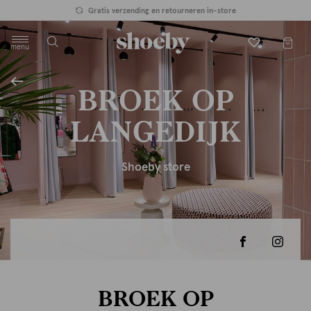
Gratis verzending en retourneren in-store
menu
label.header.toggle
BROEK OP
LANGEDIJK
Shoeby store
BROEK OP