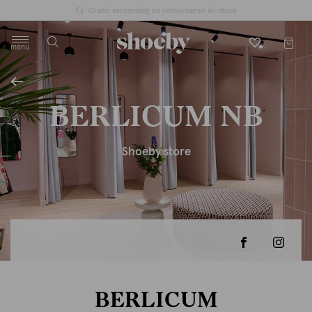
Gratis verzending en retourneren in-store
menu
label.header.toggle
BERLICUM NB
Shoeby store
BERLICUM