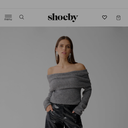
4.5/5 beoordeling door 3807 klanten
menu
label.header.toggle