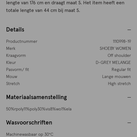
lengte van 176 cm en draagt maat S. Het item heeft een
totale lengte van 44 cm bij maat S.
Details
Productnummer
1110998-19
Merk
SHOEBY WOMEN
Kraagvorm
Off shoulder
Kleur
D-GREY MELANGE
Pasvorm/ fit
Regular fit
Mouw
Lange mouwen
Stretch
High stretch
Materiaalsamenstelling
50%rpoly11%poly30%vis8%wo1%ela
Wasvoorschriften
Machinewasbaar op 30°C