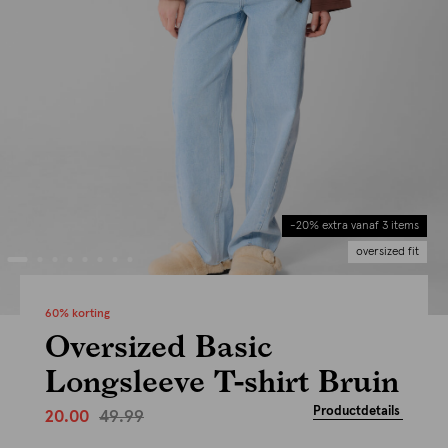
-20% extra vanaf 3 items
oversized fit
60% korting
Oversized Basic
Longsleeve T-shirt Bruin
Productdetails
49.99
20.00