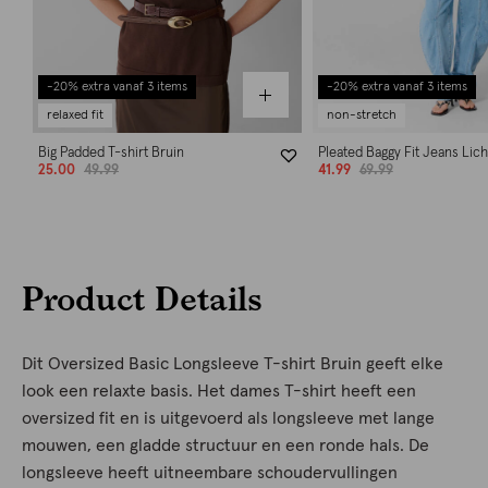
-20% extra vanaf 3 items
-20% extra vanaf 3 items
relaxed fit
non-stretch
Big Padded T-shirt Bruin
Pleated Baggy Fit Jeans Lic
25.00
49.99
41.99
69.99
Product Details
Dit Oversized Basic Longsleeve T-shirt Bruin geeft elke
look een relaxte basis. Het dames T-shirt heeft een
oversized fit en is uitgevoerd als longsleeve met lange
mouwen, een gladde structuur en een ronde hals. De
longsleeve heeft uitneembare schoudervullingen