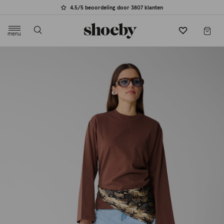
4.5/5 beoordeling door 3807 klanten
menu
label.header.toggle