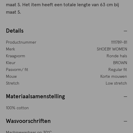
maat S. Het item heeft een totale lengte van 63 cm bij
maat S.
Details
Productnummer
1111789-81
Merk
SHOEBY WOMEN
Kraagvorm
Ronde hals
Kleur
BROWN
Pasvorm/ fit
Regular fit
Mouw
Korte mouwen
Stretch
Low stretch
Materiaalsamenstelling
100% cotton
Wasvoorschriften
Machinewasbaar op 30°C