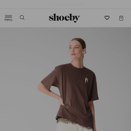
4.5/5 beoordeling door 3807 klanten
menu
label.header.toggle