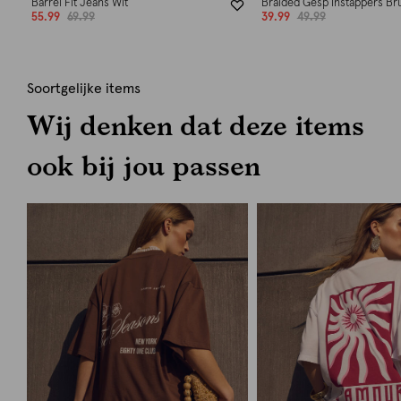
Barrel Fit Jeans Wit
Braided Gesp Instappers Br
55.99
69.99
39.99
49.99
Soortgelijke items
Wij denken dat deze items
ook bij jou passen