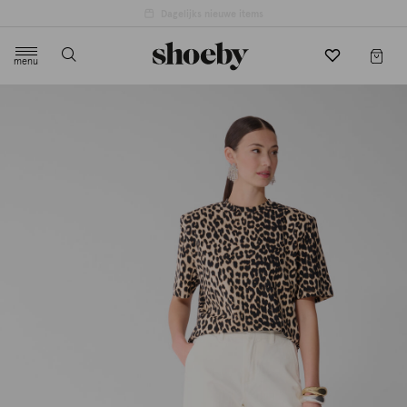
menu
label.header.toggle