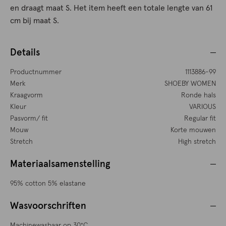
en draagt maat S. Het item heeft een totale lengte van 61
cm bij maat S.
Details
Productnummer
1113886-99
Merk
SHOEBY WOMEN
Kraagvorm
Ronde hals
Kleur
VARIOUS
Pasvorm/ fit
Regular fit
Mouw
Korte mouwen
Stretch
High stretch
Materiaalsamenstelling
95% cotton 5% elastane
Wasvoorschriften
Machinewasbaar op 30°C