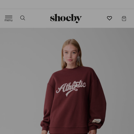
4.5/5 beoordeling door 3807 klanten
menu
label.header.toggle