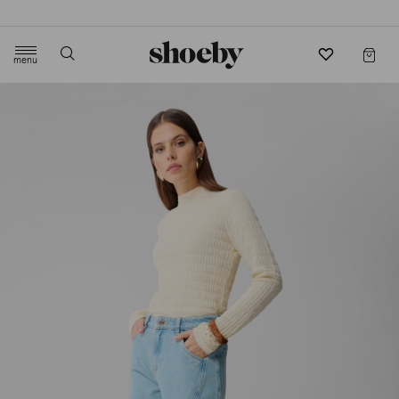
4.5/5 beoordeling door 3807 klanten
menu
label.header.toggle