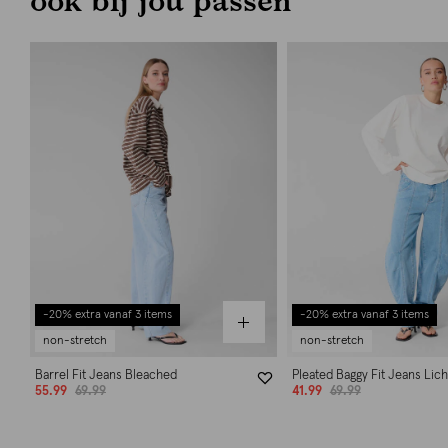
-20% extra vanaf 3 items
-20% extra vanaf 3 items
non-stretch
non-stretch
Barrel Fit Jeans Bleached
Pleated Baggy Fit Jeans Lic
55.99
69.99
41.99
69.99