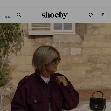
4.5/5 beoordeling door 3807 klanten
menu
label.header.toggle