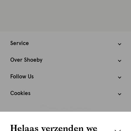
Service
Over Shoeby
Follow Us
Cookies
Nederland
Nederlands
We houden het
Helaas verzenden we