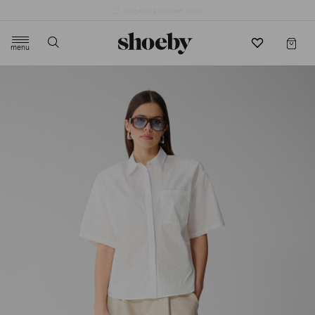
4.5/5 beoordeling door 3807 klanten
menu
label.header.toggle